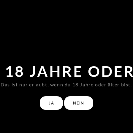
I LOVE HAMBURG
I SCREAM
PISTACIO
Honigmelone
Vanillecreme mit
gepaart mit
Pistazie und Eis
verschiedenen
U 18 JAHRE ODER
Beeren
as ist nur erlaubt, wenn du 18 Jahre oder älter bist.
JA
NEIN
Lust auf mehr? E